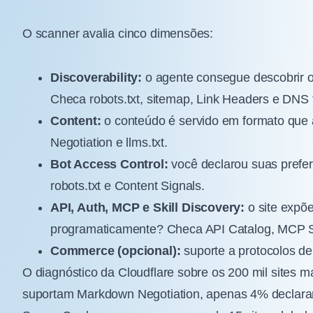
O scanner avalia cinco dimensões:
Discoverability:
o agente consegue descobrir o
Checa robots.txt, sitemap, Link Headers e DNS f
Content:
o conteúdo é servido em formato qu
Negotiation e llms.txt.
Bot Access Control:
você declarou suas prefer
robots.txt e Content Signals.
API, Auth, MCP e Skill Discovery:
o site expõ
programaticamente? Checa API Catalog, MCP S
Commerce (opcional):
suporte a protocolos d
O diagnóstico da Cloudflare sobre os 200 mil sites 
suportam Markdown Negotiation, apenas 4% declara