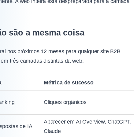
ente. A web inteira está despreparada para a camada
ão são a mesma coisa
ntral nos próximos 12 meses para qualquer site B2B
, em três camadas distintas da web:
a
Métrica de sucesso
anking
Cliques orgânicos
Aparecer em AI Overview, ChatGPT,
spostas de IA
Claude