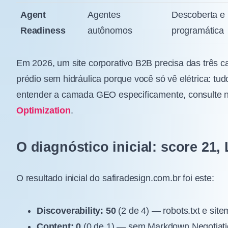
Agent
Agentes
Descoberta e 
Readiness
autônomos
programática
Em 2026, um site corporativo B2B precisa das três 
prédio sem hidráulica porque você só vê elétrica: tu
entender a camada GEO especificamente, consulte 
Optimization
.
O diagnóstico inicial: score 21
O resultado inicial do safiradesign.com.br foi este:
Discoverability: 50
(2 de 4) — robots.txt e si
Content: 0
(0 de 1) — sem Markdown Negotiat