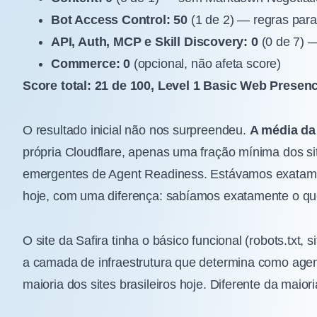
Bot Access Control: 50
(1 de 2) — regras para
API, Auth, MCP e Skill Discovery: 0
(0 de 7) 
Commerce: 0
(opcional, não afeta score)
Score total: 21 de 100, Level 1 Basic Web Presenc
O resultado inicial não nos surpreendeu.
A média da
própria Cloudflare, apenas uma fração mínima dos s
emergentes de Agent Readiness. Estávamos exatament
hoje, com uma diferença: sabíamos exatamente o que
O site da Safira tinha o básico funcional (robots.txt, 
a camada de infraestrutura que determina como ag
maioria dos sites brasileiros hoje. Diferente da maior