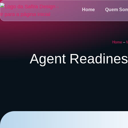
Home
Quem So
Home
–
M
Agent Readines