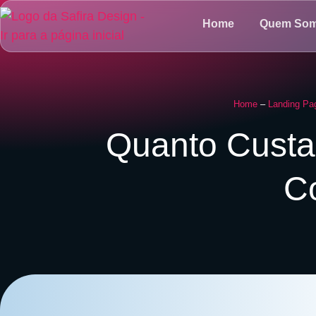
Home
Quem So
Home
–
Landing Pa
Quanto Custa
C