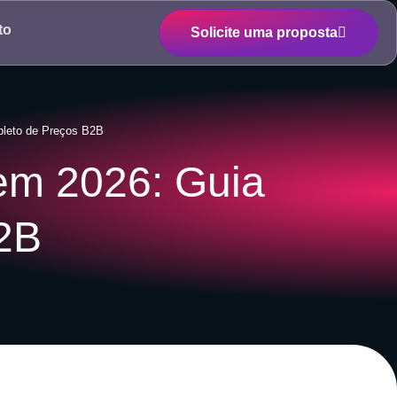
to
Solicite uma proposta
leto de Preços B2B
em 2026: Guia
2B