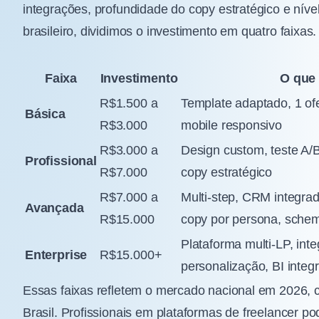
integrações, profundidade do copy estratégico e nív
brasileiro, dividimos o investimento em quatro faixas.
Faixa
Investimento
O que 
R$1.500 a
Template adaptado, 1 ofe
Básica
R$3.000
mobile responsivo
R$3.000 a
Design custom, teste A/B 
Profissional
R$7.000
copy estratégico
R$7.000 a
Multi-step, CRM integrad
Avançada
R$15.000
copy por persona, sche
Plataforma multi-LP, int
Enterprise
R$15.000+
personalização, BI integ
Essas faixas refletem o mercado nacional em 2026, c
Brasil. Profissionais em plataformas de freelancer 